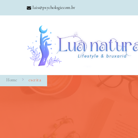
lais@psychologiecom.br
Home
escrita