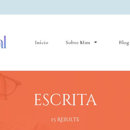
Lua Natural
Lifestyle & bruxaria
Início
Sobre Mim
Blog
escrita
15 Results