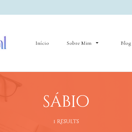
Lua Natural
Lifestyle & bruxaria
Início
Sobre Mim
Blog
sábio
1 Results