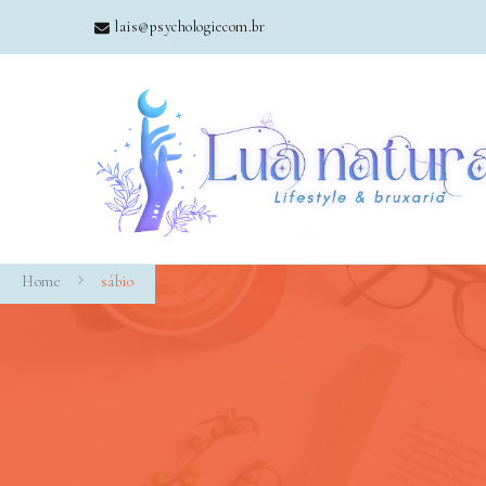
lais@psychologiecom.br
Home
sábio