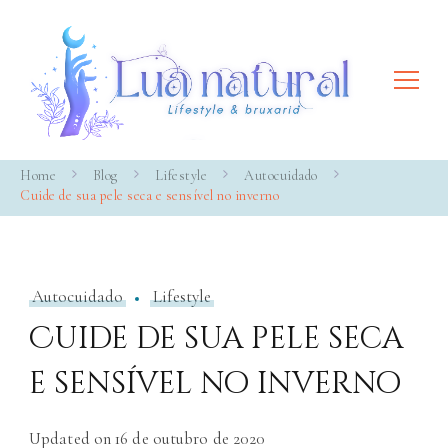
Lua Natural
Lifestyle & bruxaria
Home
Blog
Lifestyle
Autocuidado
Cuide de sua pele seca e sensível no inverno
Autocuidado
Lifestyle
Cuide de sua pele seca
e sensível no inverno
Updated on
16 de outubro de 2020