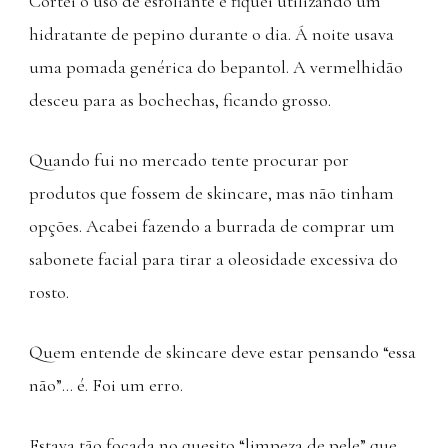
Cortei o uso de esfoliante e fiquei utilizando um
hidratante de pepino durante o dia. Á noite usava
uma pomada genérica do bepantol. A vermelhidão
desceu para as bochechas, ficando grosso.
Quando fui no mercado tente procurar por
produtos que fossem de skincare, mas não tinham
opções. Acabei fazendo a burrada de comprar um
sabonete facial para tirar a oleosidade excessiva do
rosto.
Quem entende de skincare deve estar pensando “essa
não”… é. Foi um erro.
Estava tão focada no quesito “limpeza de pele” que