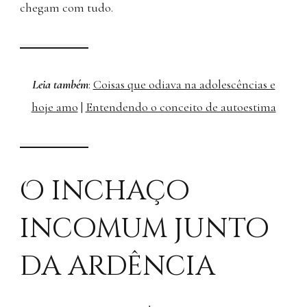
chegam com tudo.
Leia também
:
Coisas que odiava na adolescências e
hoje amo
|
Entendendo o conceito de autoestima
O inchaço
incomum junto
da ardência