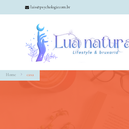
lais@psychologiecom.br
Home
casa