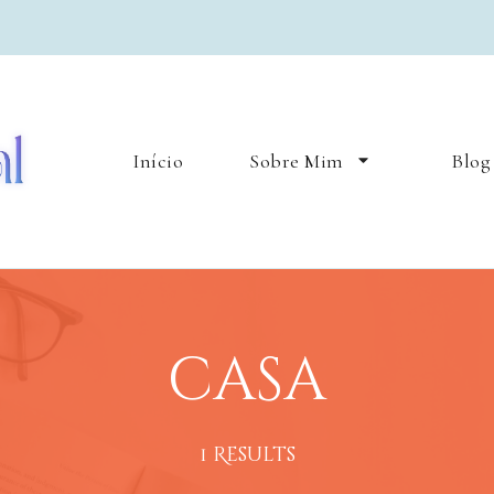
Lua Natural
Lifestyle & bruxaria
Início
Sobre Mim
Blog
casa
1 Results